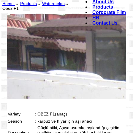
About Us
Home
→
Products
→
Watermelon
→
Products
Obez F1
Corporate Film
HR
Contact Us
Variety
:
OBEZ F1(anaç)
Season
:
karpuz ve hıyar için aşı anacı
Güçlü bitki, Aşıya uyumlu, aşılandığı çeşidin
Description
:
özelliğini yansıtabilen, kök hastalıklarına