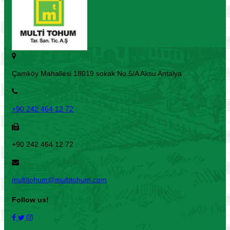
Çamköy Mahallesi 18019 sokak No.5/A Aksu Antalya
+90 242 464 12 72
+90 242 464 12 72
multitohum@multitohum.com
Follow us!