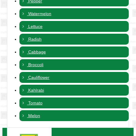
Pepper
Watermelon
Lettuce
Radish
Cabbage
Broccoli
Cauliflower
Kahlrabi
Tomato
Melon