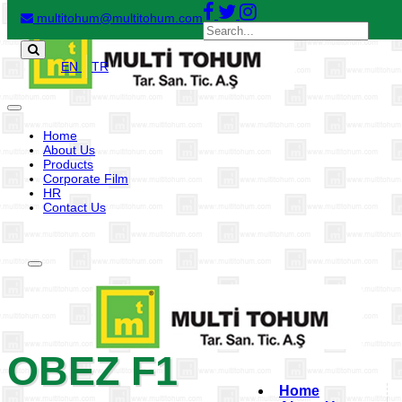
multitohum@multitohum.com
EN
TR
Toggle
navigation
Home
About Us
Products
Corporate Film
HR
Contact Us
Toggle
navigation
OBEZ F1
Home