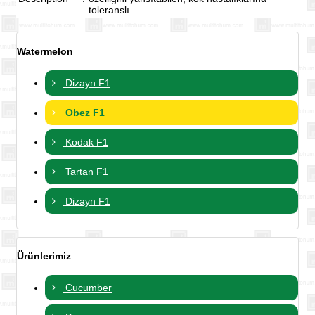
toleranslı.
Watermelon
Dizayn F1
Obez F1
Kodak F1
Tartan F1
Dizayn F1
Ürünlerimiz
Cucumber