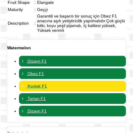
Fruit Shape
:
Elangate
Maturity
:
Geççi
Garantili ve başarılı bir sonuç için Obez F1
anacına aşılı yetiştiricilik yapılmalıdır.Çok güçlü
Description
:
bitki, koyu yeşil pijamalı, İç kalitesi yüksek,
Yüksek verimli
Watermelon
Dizayn F1
Obez F1
Kodak F1
Tartan F1
Dizayn F1