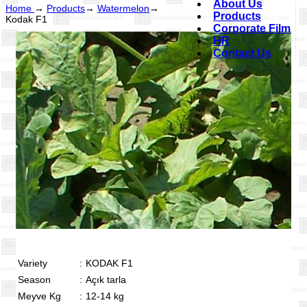
About Us
Home
→
Products
→
Watermelon
→
Products
Kodak F1
Corporate Film
HR
Contact Us
Variety
:
KODAK F1
Season
:
Açık tarla
Meyve Kg
:
12-14 kg