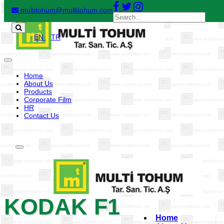
multitohum@multitohum.com
EN
TR
Toggle
navigation
Home
About Us
Products
Corporate Film
HR
Contact Us
Toggle
navigation
KODAK F1
Home