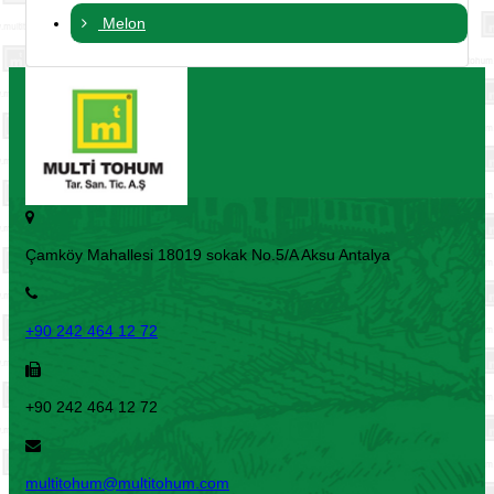
Melon
Çamköy Mahallesi 18019 sokak No.5/A Aksu Antalya
+90 242 464 12 72
+90 242 464 12 72
multitohum@multitohum.com