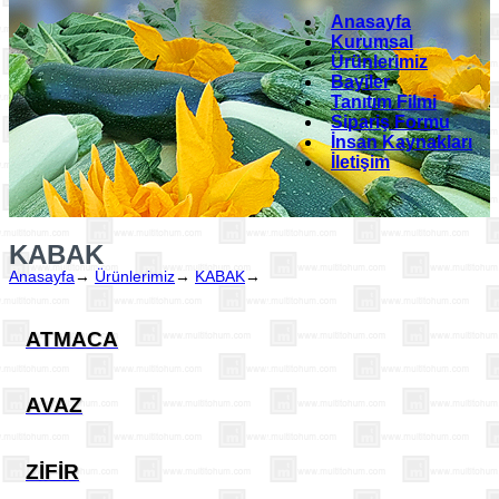
Anasayfa
Kurumsal
Ürünlerimiz
Bayiler
Tanıtım Filmi
Sipariş Formu
İnsan Kaynakları
İletişim
KABAK
Anasayfa
→
Ürünlerimiz
→
KABAK
→
ATMACA
AVAZ
ZİFİR