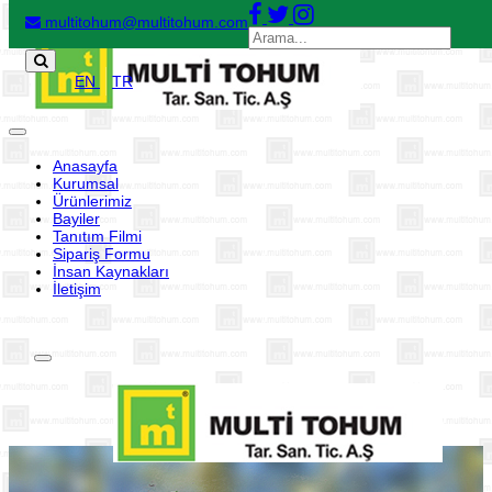
multitohum@multitohum.com
EN
TR
Toggle
navigation
Anasayfa
Kurumsal
Ürünlerimiz
Bayiler
Tanıtım Filmi
Sipariş Formu
İnsan Kaynakları
İletişim
Toggle
navigation