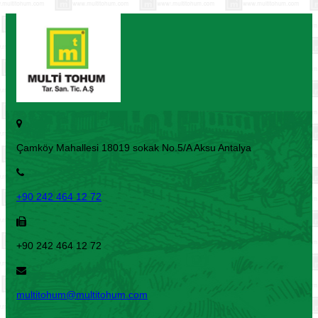
Çamköy Mahallesi 18019 sokak No.5/A Aksu Antalya
+90 242 464 12 72
+90 242 464 12 72
multitohum@multitohum.com