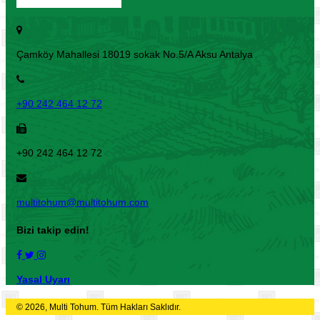
Çamköy Mahallesi 18019 sokak No.5/A Aksu Antalya
+90 242 464 12 72
+90 242 464 12 72
multitohum@multitohum.com
Bizi takip edin!
Yasal Uyarı
© 2026, Multi Tohum. Tüm Hakları Saklıdır.