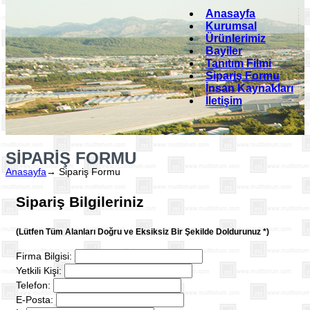
Anasayfa
Kurumsal
Ürünlerimiz
Bayiler
Tanıtım Filmi
Sipariş Formu
İnsan Kaynakları
İletişim
SIPARIŞ FORMU
Anasayfa
→
Sipariş Formu
Sipariş Bilgileriniz
(Lütfen Tüm Alanları Doğru ve Eksiksiz Bir Şekilde Doldurunuz *)
Firma Bilgisi:
Yetkili Kişi:
Telefon:
E-Posta: