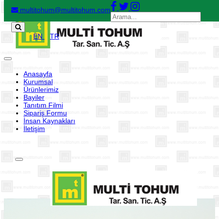
multitohum@multitohum.com
EN
TR
Toggle
navigation
Anasayfa
Kurumsal
Ürünlerimiz
Bayiler
Tanıtım Filmi
Sipariş Formu
İnsan Kaynakları
İletişim
Toggle
navigation