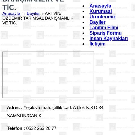
TİC.
Anasayfa
Kurumsal
Anasayfa
→
Bayiler
→
ARTVİN/
Ürünlerimiz
ÖZDEMİR TARIMSAL DANIŞMANLIK
Bayiler
VE TİC.
Tanıtım Filmi
Sipariş Formu
İnsan Kaynakları
İletişim
Adres :
Yeşilova mah. çiftlik cad. A blok K:8 D:34
SAMSUN/CANİK
Telefon :
0532 263 26 77