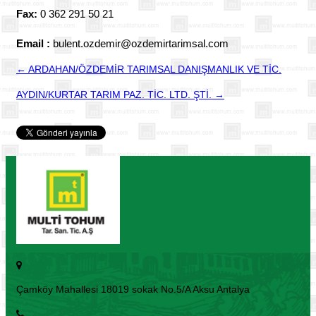
Fax:
0 362 291 50 21
Email :
bulent.ozdemir@ozdemirtarimsal.com
← ARDAHAN/ÖZDEMİR TARIMSAL DANIŞMANLIK VE TİC.
AYDIN/KURTAR TARIM PAZ. TİC. LTD. ŞTİ. →
Çamköy Mahallesi 18019 sokak No.5/A Aksu Antalya