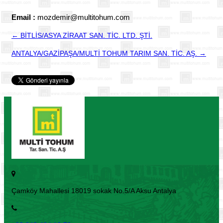
Email :
mozdemir@multitohum.com
← BİTLİS/ASYA ZİRAAT SAN. TİC. LTD. ŞTİ.
ANTALYA/GAZİPAŞA/MULTİ TOHUM TARIM SAN. TİC. AŞ. →
Çamköy Mahallesi 18019 sokak No.5/A Aksu Antalya