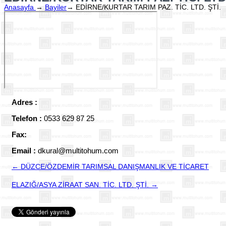
Anasayfa
→
Bayiler
→
EDİRNE/KURTAR TARIM PAZ. TİC. LTD. ŞTİ.
Adres :
Telefon :
0533 629 87 25
Fax:
Email :
dkural@multitohum.com
← DÜZCE/ÖZDEMİR TARIMSAL DANIŞMANLIK VE TİCARET
ELAZIĞ/ASYA ZİRAAT SAN. TİC. LTD. ŞTİ. →