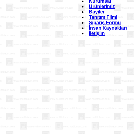
Kurumsal
Ürünlerimiz
Bayiler
Tanıtım Filmi
Sipariş Formu
İnsan Kaynakları
İletişim