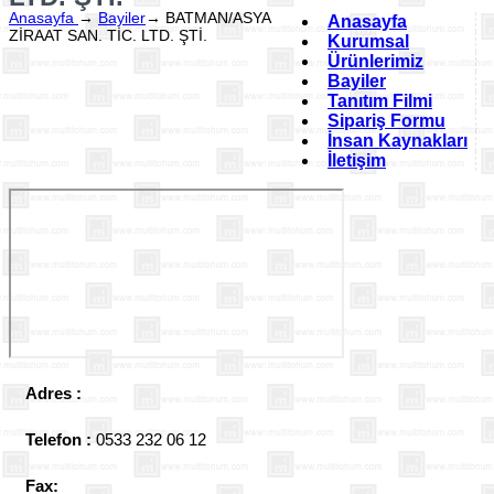
Anasayfa
→
Bayiler
→
BATMAN/ASYA
Anasayfa
ZİRAAT SAN. TİC. LTD. ŞTİ.
Kurumsal
Ürünlerimiz
Bayiler
Tanıtım Filmi
Sipariş Formu
İnsan Kaynakları
İletişim
Adres :
Telefon :
0533 232 06 12
Fax: