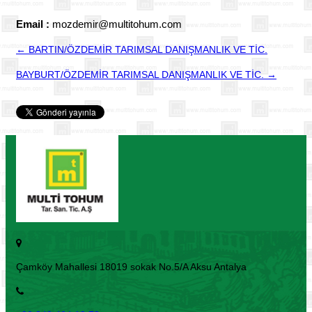
Email :
mozdemir@multitohum.com
← BARTIN/ÖZDEMİR TARIMSAL DANIŞMANLIK VE TİC.
BAYBURT/ÖZDEMİR TARIMSAL DANIŞMANLIK VE TİC. →
Çamköy Mahallesi 18019 sokak No.5/A Aksu Antalya