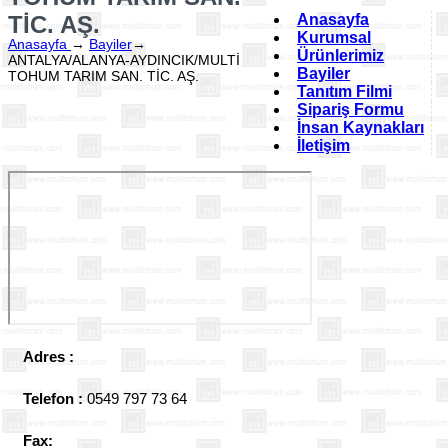
TİC. AŞ.
Anasayfa
Kurumsal
Anasayfa
→
Bayiler
→
Ürünlerimiz
ANTALYA/ALANYA-AYDINCIK/MULTİ
Bayiler
TOHUM TARIM SAN. TİC. AŞ.
Tanıtım Filmi
Sipariş Formu
İnsan Kaynakları
İletişim
Adres :
Telefon :
0549 797 73 64
Fax: