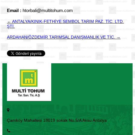
Email :
htorbali@multitohum.com
← ANTALYA/KINIK-FETHİYE SEMBOL TARIM PAZ. TİC. LTD.
ŞTİ.
ARDAHAN/ÖZDEMİR TARIMSAL DANIŞMANLIK VE TİC. →
Çamköy Mahallesi 18019 sokak No.5/A Aksu Antalya