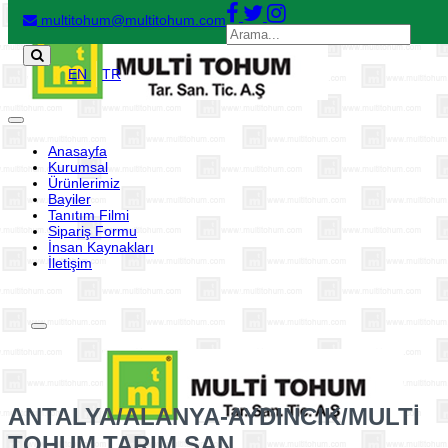
multitohum@multitohum.com
EN
TR
Toggle
navigation
Anasayfa
Kurumsal
Ürünlerimiz
Bayiler
Tanıtım Filmi
Sipariş Formu
İnsan Kaynakları
İletişim
Toggle
navigation
ANTALYA/ALANYA-AYDINCIK/MULTİ
TOHUM TARIM SAN.